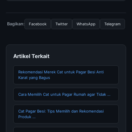
diperlukan untuk menggunakan layanan dasar yang
Untuk mendapatkan informasi terbaru tentang The
disediakan.
agronomic and environmental assessment, Anda bisa
mengunjungi halaman resmi kami secara berkala. Kami
Bagikan:
Facebook
Twitter
WhatsApp
Telegram
selalu memperbarui konten dengan informasi terkini dan
terpercaya.
Artikel Terkait
Rekomendasi Merek Cat untuk Pagar Besi Anti
Karat yang Bagus
Cara Memilih Cat untuk Pagar Rumah agar Tidak …
Cat Pagar Besi: Tips Memilih dan Rekomendasi
Produk …