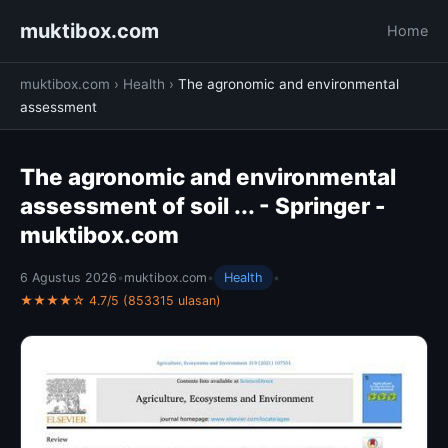
muktibox.com
Home
muktibox.com
›
Health
›
The agronomic and environmental
assessment
The agronomic and environmental
assessment of soil ... - Springer -
muktibox.com
6 Agustus 2026
•
muktibox.com
•
Health
•
★★★★☆ 4.7/5 (853315 ulasan)