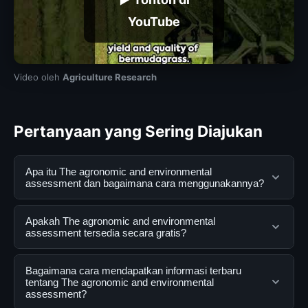
YouTube
Video oleh
Agriculture Research
Pertanyaan yang Sering Diajukan
Apa itu The agronomic and environmental
assessment dan bagaimana cara menggunakannya?
The agronomic and environmental assessment adalah
Apakah The agronomic and environmental
layanan digital yang dirancang untuk membantu
assessment tersedia secara gratis?
pengguna mendapatkan informasi lengkap dan
terpercaya. Anda dapat menggunakannya dengan
Ya, The agronomic and environmental assessment
Bagaimana cara mendapatkan informasi terbaru
mengunjungi situs resmi dan mengikuti panduan yang
dapat diakses secara gratis oleh semua pengguna.
tentang The agronomic and environmental
assessment?
tersedia.
Tidak ada biaya tersembunyi atau langganan yang