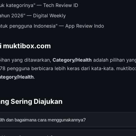
ntuk kategorinya" — Tech Review ID
tahun 2026" — Digital Weekly
untuk pengguna Indonesia" — App Review Indo
ri muktibox.com
ihan yang ditawarkan,
Category/Health
adalah pilihan yan
.678 pengguna berbicara lebih keras dari kata-kata. mukti
tegory/Health
.
ng Sering Diajukan
alth dan bagaimana cara menggunakannya?
lah layanan digital yang dirancang untuk membantu pengguna men