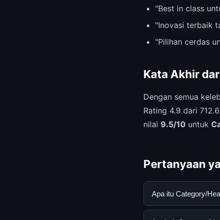
"Best in class u
"Inovasi terbaik 
"Pilihan cerdas 
Kata Akhir da
Dengan semua keleb
Rating 4.9 dari 712
nilai
9.5/10
untuk
Ca
Pertanyaan ya
Apa itu Category/He
Category/Health ada