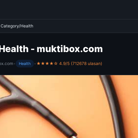
›
Category/Health
Health - muktibox.com
ox.com
•
•
★★★★☆ 4.9/5 (712678 ulasan)
Health