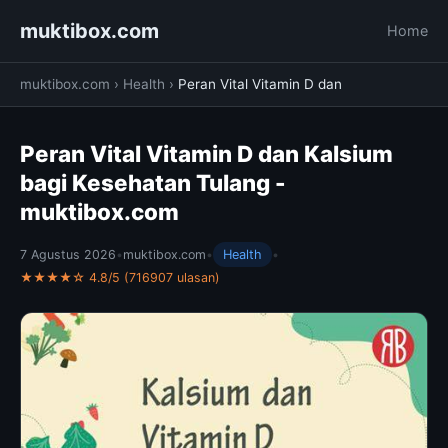
muktibox.com
Home
muktibox.com
›
Health
›
Peran Vital Vitamin D dan
Peran Vital Vitamin D dan Kalsium
bagi Kesehatan Tulang -
muktibox.com
7 Agustus 2026
•
muktibox.com
•
Health
•
★★★★☆ 4.8/5 (716907 ulasan)