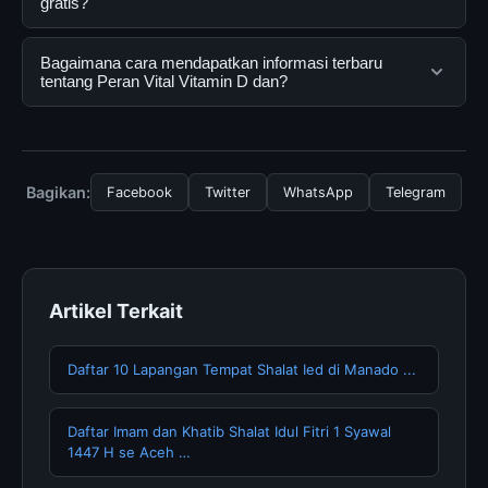
dirancang untuk membantu pengguna mendapatkan
gratis?
informasi lengkap dan terpercaya. Anda dapat
menggunakannya dengan mengunjungi situs resmi dan
Ya, Peran Vital Vitamin D dan dapat diakses secara
Bagaimana cara mendapatkan informasi terbaru
mengikuti panduan yang tersedia.
gratis oleh semua pengguna. Tidak ada biaya
tentang Peran Vital Vitamin D dan?
tersembunyi atau langganan yang diperlukan untuk
menggunakan layanan dasar yang disediakan.
Untuk mendapatkan informasi terbaru tentang Peran
Vital Vitamin D dan, Anda bisa mengunjungi halaman
resmi kami secara berkala. Kami selalu memperbarui
Bagikan:
Facebook
Twitter
WhatsApp
Telegram
konten dengan informasi terkini dan terpercaya.
Artikel Terkait
Daftar 10 Lapangan Tempat Shalat Ied di Manado ...
Daftar Imam dan Khatib Shalat Idul Fitri 1 Syawal
1447 H se Aceh …