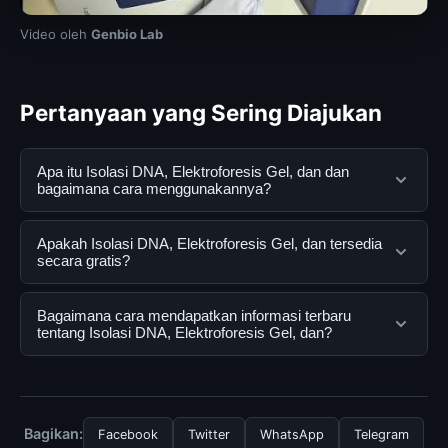
Video oleh
Genbio Lab
Pertanyaan yang Sering Diajukan
Apa itu Isolasi DNA, Elektroforesis Gel, dan dan
bagaimana cara menggunakannya?
Isolasi DNA, Elektroforesis Gel, dan adalah layanan
Apakah Isolasi DNA, Elektroforesis Gel, dan tersedia
digital yang dirancang untuk membantu pengguna
secara gratis?
mendapatkan informasi lengkap dan terpercaya. Anda
dapat menggunakannya dengan mengunjungi situs
Ya, Isolasi DNA, Elektroforesis Gel, dan dapat diakses
Bagaimana cara mendapatkan informasi terbaru
resmi dan mengikuti panduan yang tersedia.
secara gratis oleh semua pengguna. Tidak ada biaya
tentang Isolasi DNA, Elektroforesis Gel, dan?
tersembunyi atau langganan yang diperlukan untuk
menggunakan layanan dasar yang disediakan.
Untuk mendapatkan informasi terbaru tentang Isolasi
DNA, Elektroforesis Gel, dan, Anda bisa mengunjungi
halaman resmi kami secara berkala. Kami selalu
Bagikan:
Facebook
Twitter
WhatsApp
Telegram