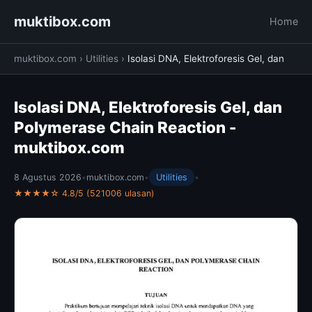
muktibox.com
Home
muktibox.com
›
Utilities
›
Isolasi DNA, Elektroforesis Gel, dan
Isolasi DNA, Elektroforesis Gel, dan
Polymerase Chain Reaction -
muktibox.com
8 Agustus 2026
•
muktibox.com
•
Utilities
•
★★★★☆ 4.8/5 (521006 ulasan)