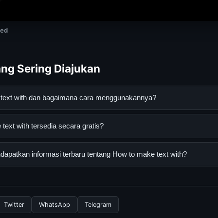
med
ng Sering Diajukan
 text with dan bagaimana cara menggunakannya?
th adalah layanan digital yang dirancang untuk membantu pengg
ext with tersedia secara gratis?
an terpercaya. Anda dapat menggunakannya dengan mengunjungi s
ang tersedia.
t with dapat diakses secara gratis oleh semua pengguna. Tidak a
apatkan informasi terbaru tentang How to make text with?
 diperlukan untuk menggunakan layanan dasar yang disediakan.
nformasi terbaru tentang How to make text with, Anda bisa meng
rkala. Kami selalu memperbarui konten dengan informasi terkini da
Twitter
WhatsApp
Telegram