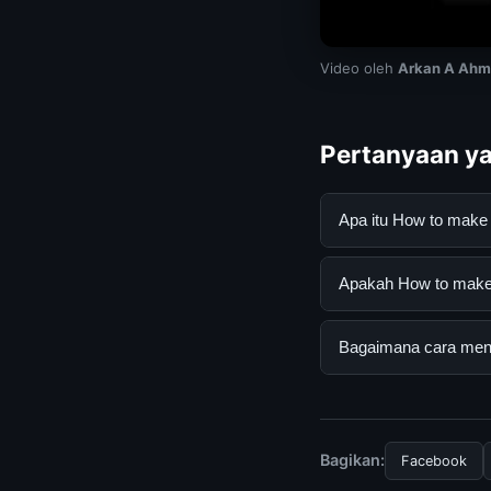
Video oleh
Arkan A Ah
Pertanyaan ya
Apa itu How to make
How to make text wi
Apakah How to make t
informasi lengkap d
mengikuti panduan y
Ya, How to make tex
Bagaimana cara mend
atau langganan yang
Untuk mendapatkan i
resmi kami secara be
Bagikan:
Facebook