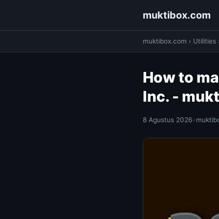
muktibox.com
muktibox.com
›
Utilities
How to mak
Inc. - muk
8 Agustus 2026
•
muktib