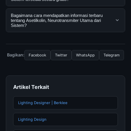
pengguna mendapatkan informasi lengkap dan
terpercaya. Anda dapat menggunakannya dengan
Ya, Asetilkolin, Neurotransmiter Utama dari Sistem
Bagaimana cara mendapatkan informasi terbaru
mengunjungi situs resmi dan mengikuti panduan yang
dapat diakses secara gratis oleh semua pengguna.
tentang Asetilkolin, Neurotransmiter Utama dari
Sistem?
tersedia.
Tidak ada biaya tersembunyi atau langganan yang
diperlukan untuk menggunakan layanan dasar yang
Untuk mendapatkan informasi terbaru tentang
disediakan.
Asetilkolin, Neurotransmiter Utama dari Sistem, Anda
bisa mengunjungi halaman resmi kami secara berkala.
Bagikan:
Facebook
Twitter
WhatsApp
Telegram
Kami selalu memperbarui konten dengan informasi
terkini dan terpercaya.
Artikel Terkait
Lighting Designer | Berklee
Lighting Design