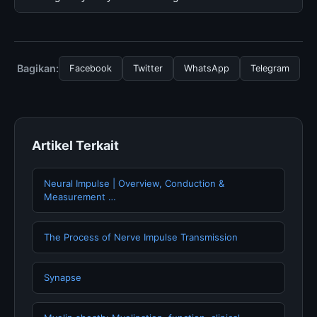
tersembunyi atau langganan yang diperlukan untuk
menggunakan layanan dasar yang disediakan.
Untuk mendapatkan informasi terbaru tentang Baby
Crayfish Care: Beginner’s Guide, Anda bisa mengunjungi
halaman resmi kami secara berkala. Kami selalu
Bagikan:
Facebook
Twitter
WhatsApp
Telegram
memperbarui konten dengan informasi terkini dan
terpercaya.
Artikel Terkait
Neural Impulse | Overview, Conduction &
Measurement …
The Process of Nerve Impulse Transmission
Synapse