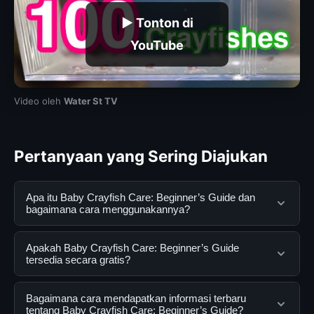
▶ Tonton di
YouTube
Video oleh
Water St TV
Pertanyaan yang Sering Diajukan
Apa itu Baby Crayfish Care: Beginner’s Guide dan
bagaimana cara menggunakannya?
Baby Crayfish Care: Beginner’s Guide adalah layanan
Apakah Baby Crayfish Care: Beginner’s Guide
digital yang dirancang untuk membantu pengguna
tersedia secara gratis?
mendapatkan informasi lengkap dan terpercaya. Anda
dapat menggunakannya dengan mengunjungi situs
Ya, Baby Crayfish Care: Beginner’s Guide dapat diakses
Bagaimana cara mendapatkan informasi terbaru
resmi dan mengikuti panduan yang tersedia.
secara gratis oleh semua pengguna. Tidak ada biaya
tentang Baby Crayfish Care: Beginner’s Guide?