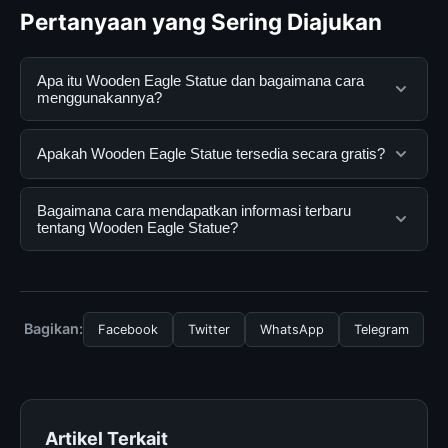
Pertanyaan yang Sering Diajukan
Apa itu Wooden Eagle Statue dan bagaimana cara
menggunakannya?
Wooden Eagle Statue adalah layanan digital yang
Apakah Wooden Eagle Statue tersedia secara gratis?
dirancang untuk membantu pengguna mendapatkan
informasi lengkap dan terpercaya. Anda dapat
Ya, Wooden Eagle Statue dapat diakses secara gratis
Bagaimana cara mendapatkan informasi terbaru
menggunakannya dengan mengunjungi situs resmi dan
oleh semua pengguna. Tidak ada biaya tersembunyi
tentang Wooden Eagle Statue?
mengikuti panduan yang tersedia.
atau langganan yang diperlukan untuk menggunakan
layanan dasar yang disediakan.
Untuk mendapatkan informasi terbaru tentang Wooden
Eagle Statue, Anda bisa mengunjungi halaman resmi
kami secara berkala. Kami selalu memperbarui konten
Bagikan:
Facebook
Twitter
WhatsApp
Telegram
dengan informasi terkini dan terpercaya.
Artikel Terkait