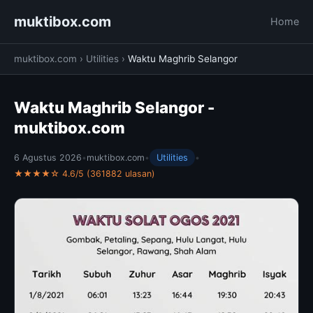
muktibox.com
Home
muktibox.com
›
Utilities
›
Waktu Maghrib Selangor
Waktu Maghrib Selangor -
muktibox.com
6 Agustus 2026
•
muktibox.com
•
Utilities
•
★★★★☆ 4.6/5 (361882 ulasan)