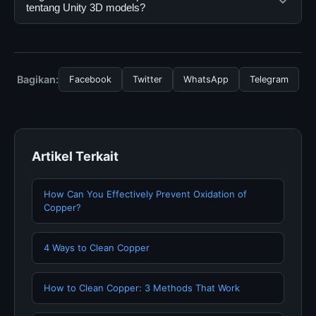
dengan mengunjungi situs resmi dan mengikuti
semua pengguna. Tidak ada biaya tersembunyi atau
tentang Unity 3D models?
panduan yang tersedia.
langganan yang diperlukan untuk menggunakan layanan
dasar yang disediakan.
Untuk mendapatkan informasi terbaru tentang Unity 3D
models, Anda bisa mengunjungi halaman resmi kami
secara berkala. Kami selalu memperbarui konten
Bagikan:
Facebook
Twitter
WhatsApp
Telegram
dengan informasi terkini dan terpercaya.
Artikel Terkait
How Can You Effectively Prevent Oxidation of
Copper?
4 Ways to Clean Copper
How to Clean Copper: 3 Methods That Work