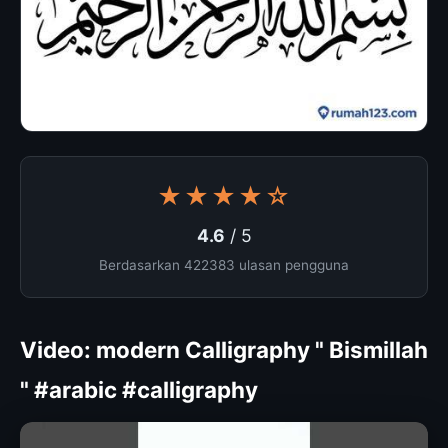
★★★★☆
4.6
/ 5
Berdasarkan 422383 ulasan pengguna
Video: modern Calligraphy " Bismillah
" #arabic #calligraphy