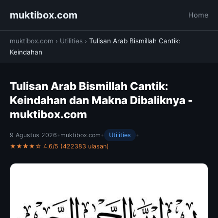
muktibox.com
Home
muktibox.com
›
Utilities
›
Tulisan Arab Bismillah Cantik:
Keindahan
Tulisan Arab Bismillah Cantik:
Keindahan dan Makna Dibaliknya -
muktibox.com
9 Agustus 2026
•
muktibox.com
•
Utilities
•
★★★★☆ 4.6/5 (422383 ulasan)