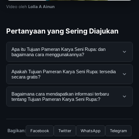
Video oleh
Lolla A Ainun
Pertanyaan yang Sering Diajukan
Apa itu Tujuan Pameran Karya Seni Rupa: dan
bagaimana cara menggunakannya?
Tujuan Pameran Karya Seni Rupa: adalah layanan digital
Apakah Tujuan Pameran Karya Seni Rupa: tersedia
yang dirancang untuk membantu pengguna
secara gratis?
mendapatkan informasi lengkap dan terpercaya. Anda
dapat menggunakannya dengan mengunjungi situs
Ya, Tujuan Pameran Karya Seni Rupa: dapat diakses
Bagaimana cara mendapatkan informasi terbaru
resmi dan mengikuti panduan yang tersedia.
secara gratis oleh semua pengguna. Tidak ada biaya
tentang Tujuan Pameran Karya Seni Rupa:?
tersembunyi atau langganan yang diperlukan untuk
menggunakan layanan dasar yang disediakan.
Untuk mendapatkan informasi terbaru tentang Tujuan
Pameran Karya Seni Rupa:, Anda bisa mengunjungi
halaman resmi kami secara berkala. Kami selalu
Bagikan:
Facebook
Twitter
WhatsApp
Telegram
memperbarui konten dengan informasi terkini dan