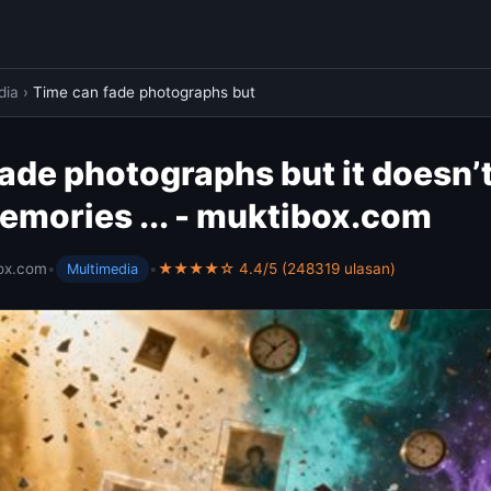
dia
›
Time can fade photographs but
ade photographs but it doesn’t
emories ... - muktibox.com
ox.com
•
•
★★★★☆ 4.4/5 (248319 ulasan)
Multimedia