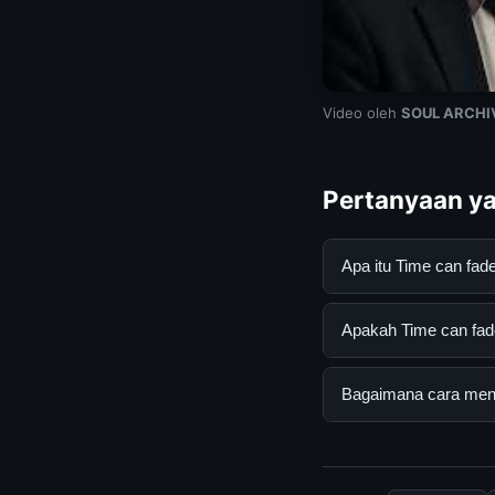
Video oleh
SOUL ARCHI
Pertanyaan ya
Apa itu Time can fa
Time can fade photo
Apakah Time can fade
mendapatkan inform
resmi dan mengikuti
Ya, Time can fade p
Bagaimana cara mend
tersembunyi atau la
Untuk mendapatkan i
halaman resmi kami 