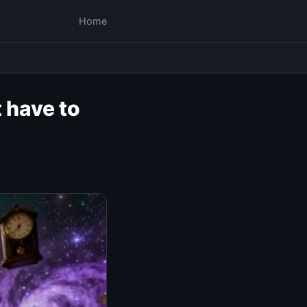
Home
 have to