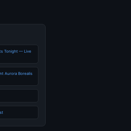
ts Tonight — Live
nt Aurora Borealis
st