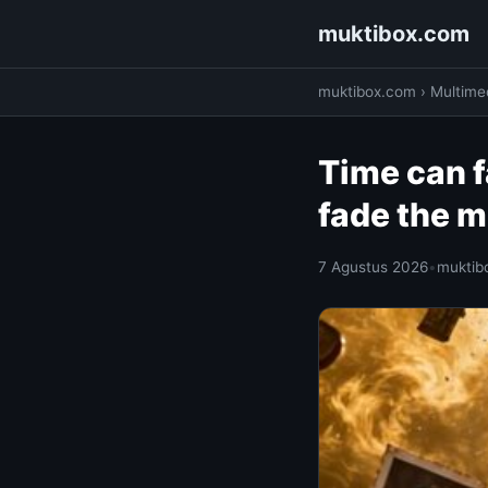
muktibox.com
muktibox.com
›
Multime
Time can f
fade the m
7 Agustus 2026
•
muktib