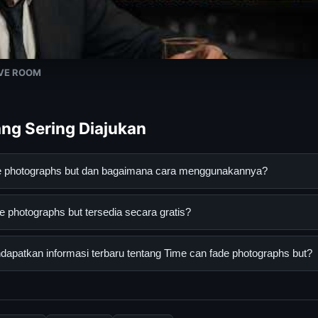
VE ROOM
ng Sering Diajukan
de photographs but dan bagaimana cara menggunakannya?
graphs but adalah layanan digital yang dirancang untuk membant
 photographs but tersedia secara gratis?
asi lengkap dan terpercaya. Anda dapat menggunakannya dengan 
 panduan yang tersedia.
hotographs but dapat diakses secara gratis oleh semua pengguna.
apatkan informasi terbaru tentang Time can fade photographs but?
ngganan yang diperlukan untuk menggunakan layanan dasar yang d
nformasi terbaru tentang Time can fade photographs but, Anda b
secara berkala. Kami selalu memperbarui konten dengan informasi t