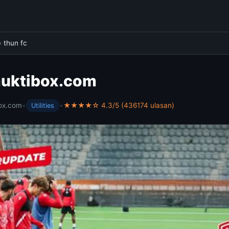
›
thun fc
 muktibox.com
ox.com
•
•
★★★★☆ 4.3/5 (436174 ulasan)
Utilities