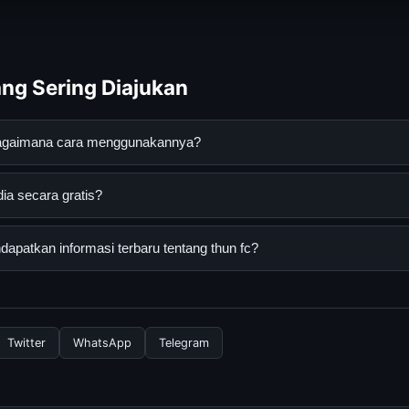
ng Sering Diajukan
 bagaimana cara menggunakannya?
nan digital yang dirancang untuk membantu pengguna mendapatkan
ia secara gratis?
da dapat menggunakannya dengan mengunjungi situs resmi dan me
iakses secara gratis oleh semua pengguna. Tidak ada biaya tersem
patkan informasi terbaru tentang thun fc?
uk menggunakan layanan dasar yang disediakan.
nformasi terbaru tentang thun fc, Anda bisa mengunjungi halaman
 memperbarui konten dengan informasi terkini dan terpercaya.
Twitter
WhatsApp
Telegram