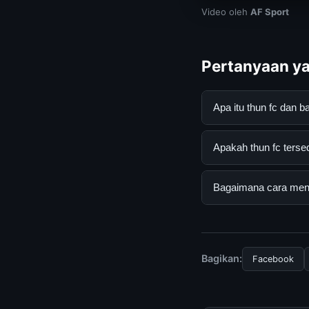
Video oleh
AF Sport
Pertanyaan ya
Apa itu thun fc dan
thun fc adalah laya
Apakah thun fc tersed
dan terpercaya. An
yang tersedia.
Ya, thun fc dapat d
Bagaimana cara menda
yang diperlukan unt
Untuk mendapatkan i
berkala. Kami selalu
Bagikan:
Facebook