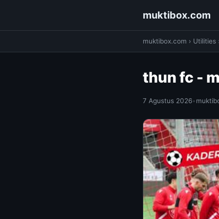
muktibox.com
muktibox.com
›
Utilities
thun fc -
7 Agustus 2026
•
muktib