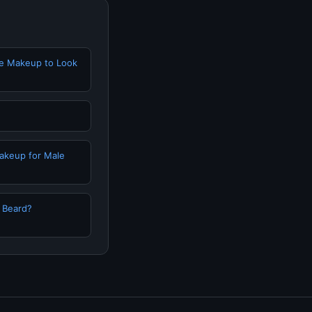
se Makeup to Look
akeup for Male
 Beard?