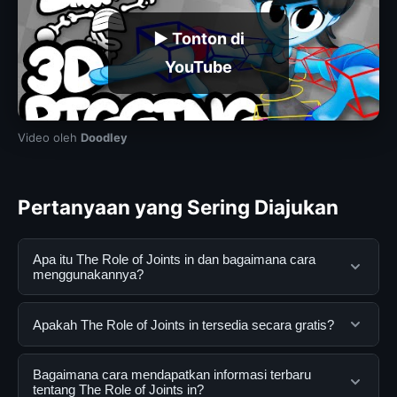
▶ Tonton di
YouTube
Video oleh
Doodley
Pertanyaan yang Sering Diajukan
Apa itu The Role of Joints in dan bagaimana cara
menggunakannya?
The Role of Joints in adalah layanan digital yang
Apakah The Role of Joints in tersedia secara gratis?
dirancang untuk membantu pengguna mendapatkan
informasi lengkap dan terpercaya. Anda dapat
Ya, The Role of Joints in dapat diakses secara gratis
Bagaimana cara mendapatkan informasi terbaru
menggunakannya dengan mengunjungi situs resmi dan
oleh semua pengguna. Tidak ada biaya tersembunyi
tentang The Role of Joints in?