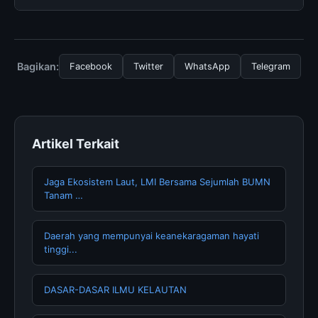
mengikuti panduan yang tersedia.
atau langganan yang diperlukan untuk menggunakan
layanan dasar yang disediakan.
Untuk mendapatkan informasi terbaru tentang The Role
of Joints in, Anda bisa mengunjungi halaman resmi
kami secara berkala. Kami selalu memperbarui konten
Bagikan:
Facebook
Twitter
WhatsApp
Telegram
dengan informasi terkini dan terpercaya.
Artikel Terkait
Jaga Ekosistem Laut, LMI Bersama Sejumlah BUMN
Tanam …
Daerah yang mempunyai keanekaragaman hayati
tinggi...
DASAR-DASAR ILMU KELAUTAN