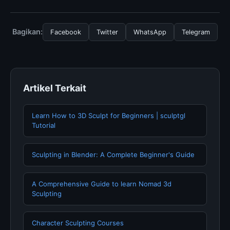
menggunakan layanan dasar yang disediakan.
Untuk mendapatkan informasi terbaru tentang The
Oxford Handbook of Hip, Anda bisa mengunjungi
halaman resmi kami secara berkala. Kami selalu
Bagikan:
Facebook
Twitter
WhatsApp
Telegram
memperbarui konten dengan informasi terkini dan
terpercaya.
Artikel Terkait
Learn How to 3D Sculpt for Beginners | sculptgl
Tutorial
Sculpting in Blender: A Complete Beginner's Guide
A Comprehensive Guide to learn Nomad 3d
Sculpting
Character Sculpting Courses