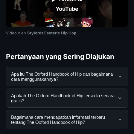
YouTube
Video oleh
Stylordz Esoteric Hip Hop
Pertanyaan yang Sering Diajukan
Apa itu The Oxford Handbook of Hip dan bagaimana
cara menggunakannya?
The Oxford Handbook of Hip adalah layanan digital
Apakah The Oxford Handbook of Hip tersedia secara
yang dirancang untuk membantu pengguna
gratis?
mendapatkan informasi lengkap dan terpercaya. Anda
dapat menggunakannya dengan mengunjungi situs
Ya, The Oxford Handbook of Hip dapat diakses secara
Bagaimana cara mendapatkan informasi terbaru
resmi dan mengikuti panduan yang tersedia.
gratis oleh semua pengguna. Tidak ada biaya
tentang The Oxford Handbook of Hip?
tersembunyi atau langganan yang diperlukan untuk