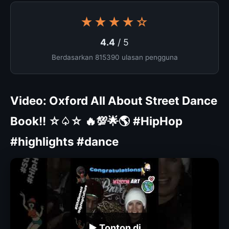
★★★★☆
4.4
/ 5
Berdasarkan 815390 ulasan pengguna
Video: Oxford All About Street Dance
Book!! ☆♤☆ 🔥💯🌟🌎 #HipHop
#highlights #dance
▶ Tonton di