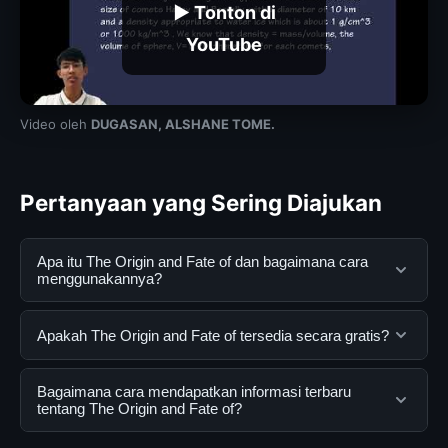
▶ Tonton di
YouTube
Video oleh
DUGASAN, ALSHANE TOME.
Pertanyaan yang Sering Diajukan
Apa itu The Origin and Fate of dan bagaimana cara
menggunakannya?
The Origin and Fate of adalah layanan digital yang
Apakah The Origin and Fate of tersedia secara gratis?
dirancang untuk membantu pengguna mendapatkan
informasi lengkap dan terpercaya. Anda dapat
Ya, The Origin and Fate of dapat diakses secara gratis
Bagaimana cara mendapatkan informasi terbaru
menggunakannya dengan mengunjungi situs resmi dan
oleh semua pengguna. Tidak ada biaya tersembunyi
tentang The Origin and Fate of?
mengikuti panduan yang tersedia.
atau langganan yang diperlukan untuk menggunakan