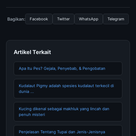
layanan dasar yang disediakan.
Untuk mendapatkan informasi terbaru tentang The
Origin and Fate of, Anda bisa mengunjungi halaman
resmi kami secara berkala. Kami selalu memperbarui
Bagikan:
Facebook
Twitter
WhatsApp
Telegram
konten dengan informasi terkini dan terpercaya.
Artikel Terkait
Apa Itu Pes? Gejala, Penyebab, & Pengobatan
Kudalaut Pigmy adalah spesies kudalaut terkecil di
dunia ...
Kucing dikenal sebagai makhluk yang lincah dan
penuh misteri
Penjelasan Tentang Tupai dan Jenis-Jenisnya