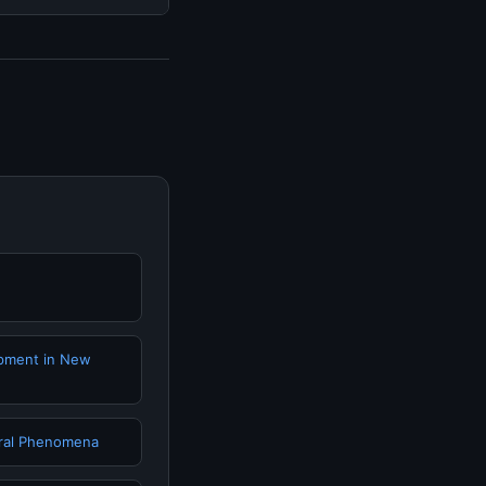
isediakan.
isa mengunjungi
erkini dan
pment in New
ural Phenomena