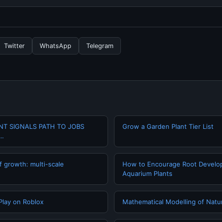
ngganan yang diperlukan untuk menggunakan layanan dasar yang d
nformasi terbaru tentang The LeBron James, Luka Dončić, Anda b
secara berkala. Kami selalu memperbarui konten dengan informasi t
Twitter
WhatsApp
Telegram
ANT SIGNALS PATH TO JOBS
Grow a Garden Plant Tier List
 …
f growth: multi-scale
How to Encourage Root Develo
Aquarium Plants
Play on Roblox
Mathematical Modelling of Nat