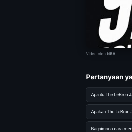
Video oleh
NBA
Pertanyaan ya
Apa itu The LeBron
The LeBron James, L
Apakah The LeBron J
mendapatkan inform
resmi dan mengikuti
Ya, The LeBron Jame
Bagaimana cara mend