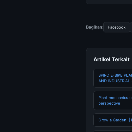
tersembunyi atau la
Untuk mendapatkan i
halaman resmi kami 
terpercaya.
Bagikan:
Facebook
Artikel Terkait
SPIRO E-BIKE PL
AND INDUSTRIAL
Plant mechanics o
perspective
Grow a Garden ️ | 