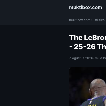
muktibox.com
muktibox.com
›
Utilities
The LeBro
- 25-26 T
7 Agustus 2026
•
muktib