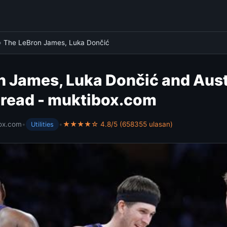
›
The LeBron James, Luka Dončić
n James, Luka Dončić and Aus
hread - muktibox.com
ox.com
•
•
★★★★☆ 4.8/5 (658355 ulasan)
Utilities