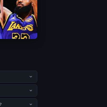
u pengguna
mengunjungi situs
 Tidak ada biaya
?