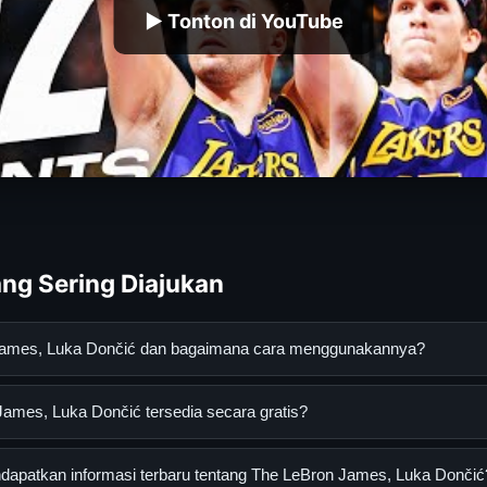
▶ Tonton di YouTube
ng Sering Diajukan
 James, Luka Dončić dan bagaimana cara menggunakannya?
uka Dončić adalah layanan digital yang dirancang untuk membant
ames, Luka Dončić tersedia secara gratis?
asi lengkap dan terpercaya. Anda dapat menggunakannya dengan 
 panduan yang tersedia.
s, Luka Dončić dapat diakses secara gratis oleh semua pengguna.
apatkan informasi terbaru tentang The LeBron James, Luka Dončić