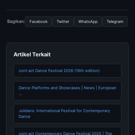
menggunakan layanan dasar yang disediakan.
Untuk mendapatkan informasi terbaru tentang The
importance of light design, Anda bisa mengunjungi
halaman resmi kami secara berkala. Kami selalu
Bagikan:
Facebook
Twitter
WhatsApp
Telegram
memperbarui konten dengan informasi terkini dan
terpercaya.
Artikel Terkait
cont·act Dance Festival 2026 (16th edition)
Dance Platforms and Showcases | News | European
…
Julidans: International Festival for Contemporary
Dance
cont·act Contemporary Dance Festival 2025 | The