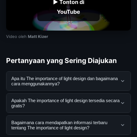
▶ Tonton di
YouTube
Video oleh
Matt Kizer
Pertanyaan yang Sering Diajukan
Apa itu The importance of light design dan bagaimana
cara menggunakannya?
The importance of light design adalah layanan digital
Apakah The importance of light design tersedia secara
yang dirancang untuk membantu pengguna
gratis?
mendapatkan informasi lengkap dan terpercaya. Anda
dapat menggunakannya dengan mengunjungi situs
Ya, The importance of light design dapat diakses
Bagaimana cara mendapatkan informasi terbaru
resmi dan mengikuti panduan yang tersedia.
secara gratis oleh semua pengguna. Tidak ada biaya
tentang The importance of light design?
tersembunyi atau langganan yang diperlukan untuk