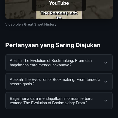
YouTube
Video oleh
Great Short History
Pertanyaan yang Sering Diajukan
Apa itu The Evolution of Bookmaking: From dan
bagaimana cara menggunakannya?
The Evolution of Bookmaking: From adalah layanan
Apakah The Evolution of Bookmaking: From tersedia
digital yang dirancang untuk membantu pengguna
secara gratis?
mendapatkan informasi lengkap dan terpercaya. Anda
dapat menggunakannya dengan mengunjungi situs
Ya, The Evolution of Bookmaking: From dapat diakses
Bagaimana cara mendapatkan informasi terbaru
resmi dan mengikuti panduan yang tersedia.
secara gratis oleh semua pengguna. Tidak ada biaya
tentang The Evolution of Bookmaking: From?
tersembunyi atau langganan yang diperlukan untuk
menggunakan layanan dasar yang disediakan.
Untuk mendapatkan informasi terbaru tentang The