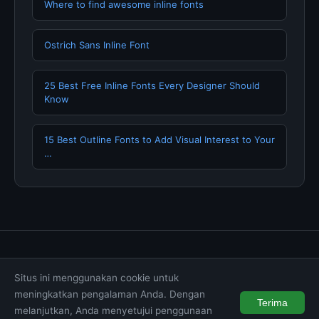
Where to find awesome inline fonts
Ostrich Sans Inline Font
25 Best Free Inline Fonts Every Designer Should
Know
15 Best Outline Fonts to Add Visual Interest to Your
…
Tentang Kami
Hubungi Kami
Kebijakan Privasi
Situs ini menggunakan cookie untuk
Syarat & Ketentuan
Disclaimer
meningkatkan pengalaman Anda. Dengan
Terima
melanjutkan, Anda menyetujui penggunaan
© 2026 muktibox.com. All rights reserved.