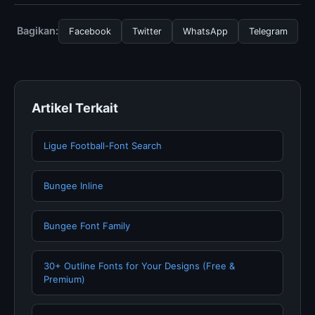
Evolution of Bookmaking: From, Anda bisa
mengunjungi halaman resmi kami secara berkala. Kami
Bagikan:
Facebook
Twitter
WhatsApp
Telegram
selalu memperbarui konten dengan informasi terkini dan
terpercaya.
Artikel Terkait
Ligue Football-Font Search
Bungee Inline
Bungee Font Family
30+ Outline Fonts for Your Designs (Free &
Premium)