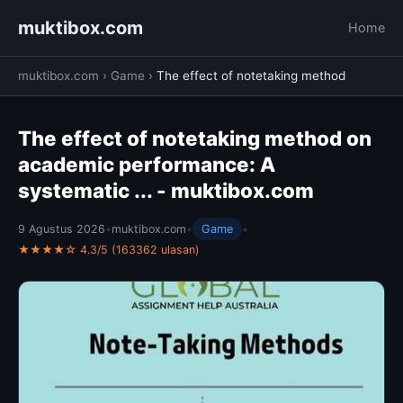
muktibox.com
Home
muktibox.com
›
Game
›
The effect of notetaking method
The effect of notetaking method on
academic performance: A
systematic ... - muktibox.com
9 Agustus 2026
•
muktibox.com
•
Game
•
★★★★☆ 4.3/5 (163362 ulasan)