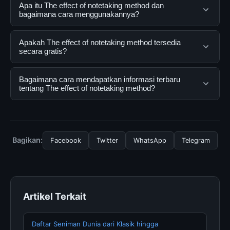
Apa itu The effect of notetaking method dan
bagaimana cara menggunakannya?
The effect of notetaking method adalah layanan digital
Apakah The effect of notetaking method tersedia
yang dirancang untuk membantu pengguna
secara gratis?
mendapatkan informasi lengkap dan terpercaya. Anda
dapat menggunakannya dengan mengunjungi situs
Ya, The effect of notetaking method dapat diakses
Bagaimana cara mendapatkan informasi terbaru
resmi dan mengikuti panduan yang tersedia.
secara gratis oleh semua pengguna. Tidak ada biaya
tentang The effect of notetaking method?
tersembunyi atau langganan yang diperlukan untuk
menggunakan layanan dasar yang disediakan.
Untuk mendapatkan informasi terbaru tentang The
effect of notetaking method, Anda bisa mengunjungi
halaman resmi kami secara berkala. Kami selalu
Bagikan:
Facebook
Twitter
WhatsApp
Telegram
memperbarui konten dengan informasi terkini dan
terpercaya.
Artikel Terkait
Daftar Seniman Dunia dari Klasik hingga