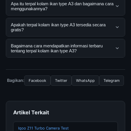
Apa itu terpal kolam ikan type A3 dan bagaimana cara
menggunakannya?
terpal kolam ikan type A3 adalah layanan digital yang
Apakah terpal kolam ikan type A3 tersedia secara
dirancang untuk membantu pengguna mendapatkan
gratis?
informasi lengkap dan terpercaya. Anda dapat
menggunakannya dengan mengunjungi situs resmi dan
Ya, terpal kolam ikan type A3 dapat diakses secara
Bagaimana cara mendapatkan informasi terbaru
mengikuti panduan yang tersedia.
gratis oleh semua pengguna. Tidak ada biaya
tentang terpal kolam ikan type A3?
tersembunyi atau langganan yang diperlukan untuk
menggunakan layanan dasar yang disediakan.
Untuk mendapatkan informasi terbaru tentang terpal
kolam ikan type A3, Anda bisa mengunjungi halaman
resmi kami secara berkala. Kami selalu memperbarui
Bagikan:
Facebook
Twitter
WhatsApp
Telegram
konten dengan informasi terkini dan terpercaya.
Artikel Terkait
Iqoo Z11 Turbo Camera Test