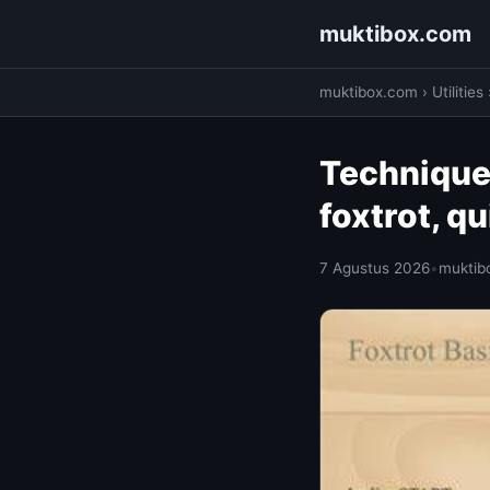
muktibox.com
muktibox.com
›
Utilities
Technique 
foxtrot, q
7 Agustus 2026
•
muktib