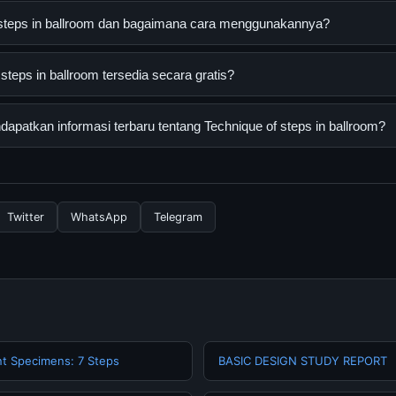
f steps in ballroom dan bagaimana cara menggunakannya?
in ballroom adalah layanan digital yang dirancang untuk membantu
steps in ballroom tersedia secara gratis?
asi lengkap dan terpercaya. Anda dapat menggunakannya dengan 
 panduan yang tersedia.
eps in ballroom dapat diakses secara gratis oleh semua pengguna. 
patkan informasi terbaru tentang Technique of steps in ballroom?
ngganan yang diperlukan untuk menggunakan layanan dasar yang d
nformasi terbaru tentang Technique of steps in ballroom, Anda bi
secara berkala. Kami selalu memperbarui konten dengan informasi t
Twitter
WhatsApp
Telegram
ant Specimens: 7 Steps
BASIC DESIGN STUDY REPORT