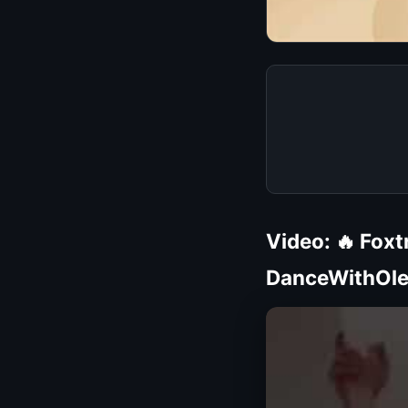
Video: 🔥 Foxt
DanceWithOle