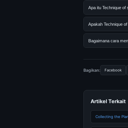
Apa itu Technique o
Technique of steps 
Apakah Technique of 
mendapatkan inform
resmi dan mengikuti
Ya, Technique of st
Bagaimana cara menda
tersembunyi atau la
Untuk mendapatkan i
halaman resmi kami 
terpercaya.
Bagikan:
Facebook
Artikel Terkait
Collecting the Pl