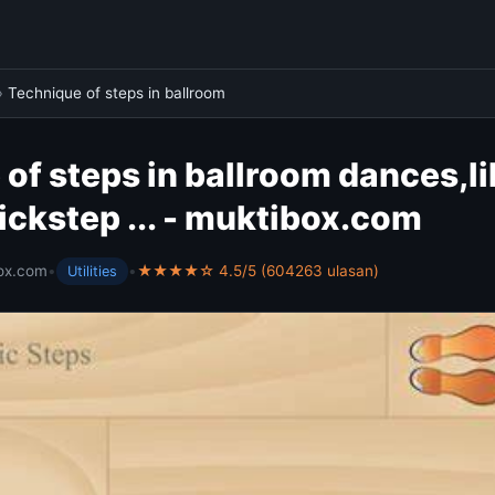
›
Technique of steps in ballroom
of steps in ballroom dances,li
uickstep ... - muktibox.com
ox.com
•
•
★★★★☆ 4.5/5 (604263 ulasan)
Utilities