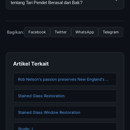
mengikuti panduan yang tersedia.
gratis oleh semua pengguna. Tidak ada biaya
tentang Tari Pendet Berasal dari Bali:?
tersembunyi atau langganan yang diperlukan untuk
menggunakan layanan dasar yang disediakan.
Untuk mendapatkan informasi terbaru tentang Tari
Pendet Berasal dari Bali:, Anda bisa mengunjungi
halaman resmi kami secara berkala. Kami selalu
Bagikan:
Facebook
Twitter
WhatsApp
Telegram
memperbarui konten dengan informasi terkini dan
terpercaya.
Artikel Terkait
Rob Nelson's passion preserves New England's …
Stained Glass Restoration
Stained Glass Window Restoration
Studio J