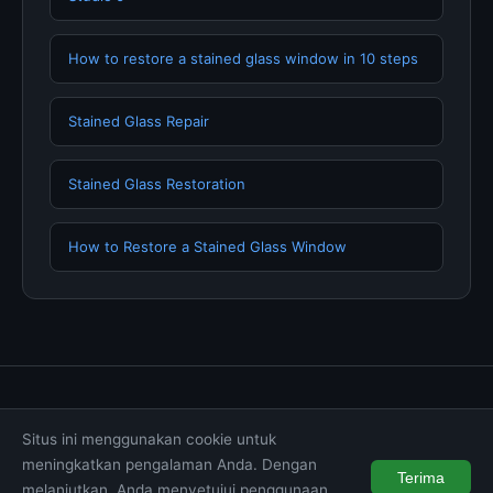
How to restore a stained glass window in 10 steps
Stained Glass Repair
Stained Glass Restoration
How to Restore a Stained Glass Window
Tentang Kami
Hubungi Kami
Kebijakan Privasi
Situs ini menggunakan cookie untuk
Syarat & Ketentuan
Disclaimer
meningkatkan pengalaman Anda. Dengan
Terima
melanjutkan, Anda menyetujui penggunaan
© 2026 muktibox.com. All rights reserved.