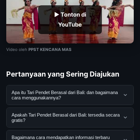
▶ Tonton di
YouTube
Video oleh
PPST KENCANA MAS
Pertanyaan yang Sering Diajukan
Apa itu Tari Pendet Berasal dari Bali: dan bagaimana
cara menggunakannya?
Tari Pendet Berasal dari Bali: adalah layanan digital yang
Apakah Tari Pendet Berasal dari Bali: tersedia secara
dirancang untuk membantu pengguna mendapatkan
gratis?
informasi lengkap dan terpercaya. Anda dapat
menggunakannya dengan mengunjungi situs resmi dan
Ya, Tari Pendet Berasal dari Bali: dapat diakses secara
Bagaimana cara mendapatkan informasi terbaru