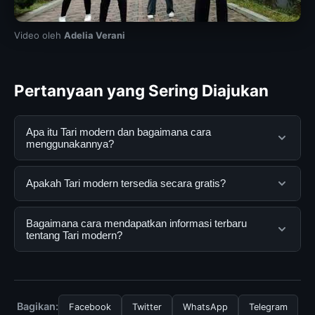
Video oleh
Adelia Verani
Pertanyaan yang Sering Diajukan
Apa itu Tari modern dan bagaimana cara
menggunakannya?
Tari modern adalah layanan digital yang dirancang
Apakah Tari modern tersedia secara gratis?
untuk membantu pengguna mendapatkan informasi
lengkap dan terpercaya. Anda dapat menggunakannya
Ya, Tari modern dapat diakses secara gratis oleh
Bagaimana cara mendapatkan informasi terbaru
dengan mengunjungi situs resmi dan mengikuti
semua pengguna. Tidak ada biaya tersembunyi atau
tentang Tari modern?
panduan yang tersedia.
langganan yang diperlukan untuk menggunakan layanan
dasar yang disediakan.
Untuk mendapatkan informasi terbaru tentang Tari
modern, Anda bisa mengunjungi halaman resmi kami
secara berkala. Kami selalu memperbarui konten
Bagikan:
Facebook
Twitter
WhatsApp
Telegram