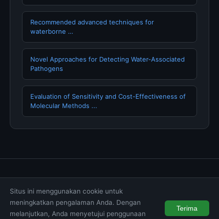
Recommended advanced techniques for
waterborne …
Novel Approaches for Detecting Water-Associated
Pathogens
Evaluation of Sensitivity and Cost-Effectiveness of
Molecular Methods ...
Tentang Kami
Hubungi Kami
Kebijakan Privasi
Situs ini menggunakan cookie untuk
Syarat & Ketentuan
Disclaimer
meningkatkan pengalaman Anda. Dengan
Terima
melanjutkan, Anda menyetujui penggunaan
© 2026 muktibox.com. All rights reserved.