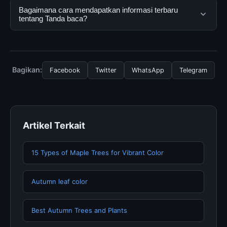
dan terpercaya. Anda dapat menggunakannya dengan
Ya, Tanda baca dapat diakses secara gratis oleh
Bagaimana cara mendapatkan informasi terbaru
mengunjungi situs resmi dan mengikuti panduan yang
semua pengguna. Tidak ada biaya tersembunyi atau
tentang Tanda baca?
tersedia.
langganan yang diperlukan untuk menggunakan layanan
dasar yang disediakan.
Untuk mendapatkan informasi terbaru tentang Tanda
baca, Anda bisa mengunjungi halaman resmi kami
secara berkala. Kami selalu memperbarui konten
Bagikan:
Facebook
Twitter
WhatsApp
Telegram
dengan informasi terkini dan terpercaya.
Artikel Terkait
15 Types of Maple Trees for Vibrant Color
Autumn leaf color
Best Autumn Trees and Plants