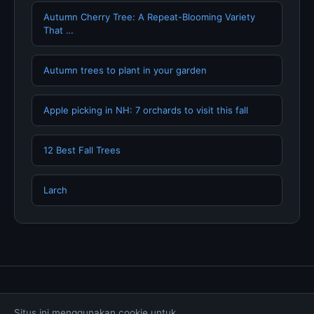
Autumn Cherry Tree: A Repeat-Blooming Variety
That …
Autumn trees to plant in your garden
Apple picking in NH: 7 orchards to visit this fall
12 Best Fall Trees
Larch
Tentang Kami
Hubungi Kami
Kebijakan Privasi
Situs ini menggunakan cookie untuk