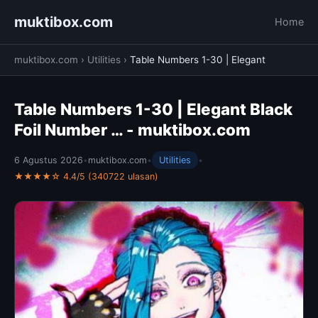
muktibox.com
Home
muktibox.com
›
Utilities
›
Table Numbers 1-30 | Elegant
Table Numbers 1-30 | Elegant Black
Foil Number … - muktibox.com
6 Agustus 2026
•
muktibox.com
•
Utilities
•
★★★★☆ 4.4/5 (340722 ulasan)