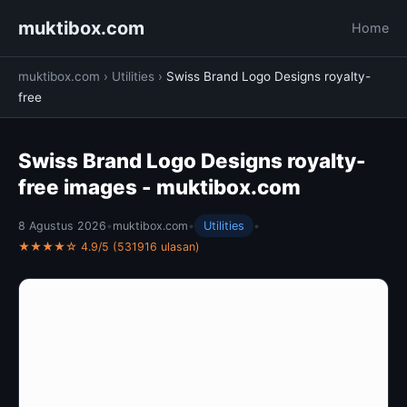
muktibox.com
Home
muktibox.com
›
Utilities
›
Swiss Brand Logo Designs royalty-
free
Swiss Brand Logo Designs royalty-
free images - muktibox.com
8 Agustus 2026
•
muktibox.com
•
Utilities
•
★★★★☆ 4.9/5 (531916 ulasan)