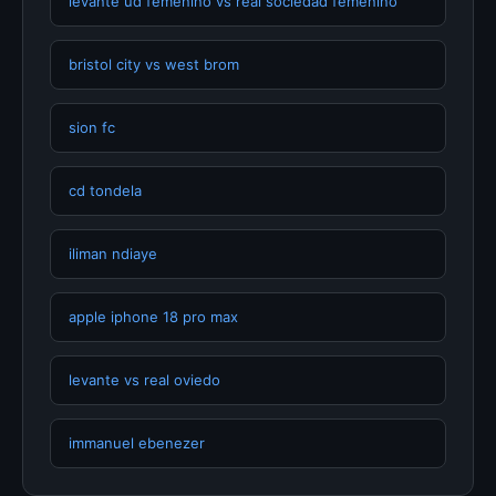
levante ud femenino vs real sociedad femenino
bristol city vs west brom
sion fc
cd tondela
iliman ndiaye
apple iphone 18 pro max
levante vs real oviedo
immanuel ebenezer