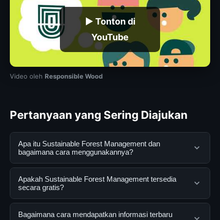
▶ Tonton di
YouTube
Video oleh
Responsible Wood
Pertanyaan yang Sering Diajukan
Apa itu Sustainable Forest Management dan
bagaimana cara menggunakannya?
Sustainable Forest Management adalah layanan digital
Apakah Sustainable Forest Management tersedia
yang dirancang untuk membantu pengguna
secara gratis?
mendapatkan informasi lengkap dan terpercaya. Anda
dapat menggunakannya dengan mengunjungi situs
Ya, Sustainable Forest Management dapat diakses
Bagaimana cara mendapatkan informasi terbaru