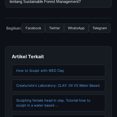
resmi dan mengikuti panduan yang tersedia.
secara gratis oleh semua pengguna. Tidak ada biaya
tentang Sustainable Forest Management?
tersembunyi atau langganan yang diperlukan untuk
menggunakan layanan dasar yang disediakan.
Untuk mendapatkan informasi terbaru tentang
Sustainable Forest Management, Anda bisa
mengunjungi halaman resmi kami secara berkala. Kami
Bagikan:
Facebook
Twitter
WhatsApp
Telegram
selalu memperbarui konten dengan informasi terkini dan
terpercaya.
Artikel Terkait
How to Sculpt with WED Clay
Creaturiste's Laboratory: CLAY: Oil VS Water Based
Sculpting female head in clay. Tutorial how to
sculpt in a water based ...