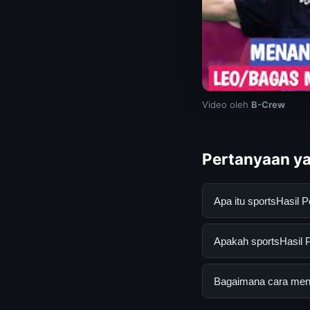
Video oleh
B-Crew
Pertanyaan ya
Apa itu sportsHasil
sportsHasil Perempa
Apakah sportsHasil P
pengguna mendapatk
mengunjungi situs r
Ya, sportsHasil Per
Bagaimana cara menda
Tidak ada biaya ter
disediakan.