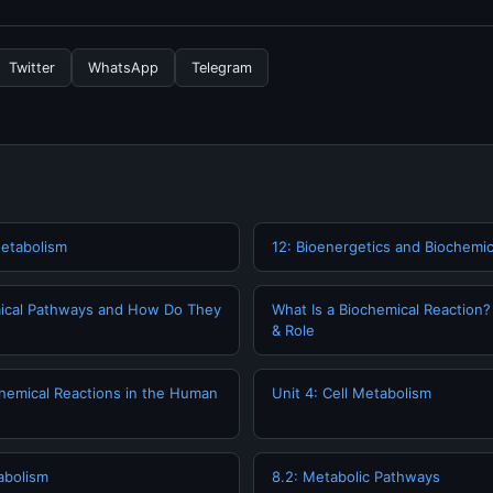
nformasi terbaru tentang sportsHasil Perempatfinal Orleans Maste
 resmi kami secara berkala. Kami selalu memperbarui konten denga
Twitter
WhatsApp
Telegram
Metabolism
12: Bioenergetics and Biochemic
ical Pathways and How Do They
What Is a Biochemical Reaction?
& Role
hemical Reactions in the Human
Unit 4: Cell Metabolism
abolism
8.2: Metabolic Pathways