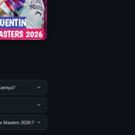
akannya?
ng untuk membantu
ya dengan
h semua pengguna.
ns Masters 2026:?
nan dasar yang