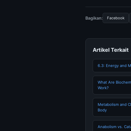
Untuk mendapatkan i
mengunjungi halaman
dan terpercaya.
Bagikan:
Facebook
Artikel Terkait
6.3: Energy and 
What Are Biochem
Work?
Metabolism and C
Body
Anabolism vs. Cat