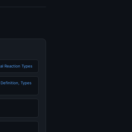
rs 2026:, Anda bisa
n informasi terkini
al Reaction Types
 Definition, Types