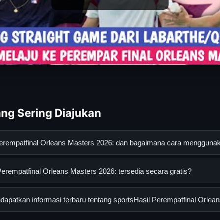
ng Sering Diajukan
 Perempatfinal Orleans Masters 2026: dan bagaimana cara menggun
tfinal Orleans Masters 2026: adalah layanan digital yang diranca
erempatfinal Orleans Masters 2026: tersedia secara gratis?
an informasi lengkap dan terpercaya. Anda dapat menggunakann
esmi dan mengikuti panduan yang tersedia.
empatfinal Orleans Masters 2026: dapat diakses secara gratis ole
patkan informasi terbaru tentang sportsHasil Perempatfinal Orlea
sembunyi atau langganan yang diperlukan untuk menggunakan laya