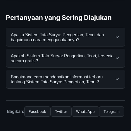
Pertanyaan yang Sering Diajukan
Apa itu Sistem Tata Surya: Pengertian, Teori, dan
bagaimana cara menggunakannya?
Sistem Tata Surya: Pengertian, Teori, adalah layanan
Apakah Sistem Tata Surya: Pengertian, Teori, tersedia
digital yang dirancang untuk membantu pengguna
secara gratis?
mendapatkan informasi lengkap dan terpercaya. Anda
dapat menggunakannya dengan mengunjungi situs
Ya, Sistem Tata Surya: Pengertian, Teori, dapat diakses
Bagaimana cara mendapatkan informasi terbaru
resmi dan mengikuti panduan yang tersedia.
secara gratis oleh semua pengguna. Tidak ada biaya
tentang Sistem Tata Surya: Pengertian, Teori,?
tersembunyi atau langganan yang diperlukan untuk
menggunakan layanan dasar yang disediakan.
Untuk mendapatkan informasi terbaru tentang Sistem
Tata Surya: Pengertian, Teori,, Anda bisa mengunjungi
halaman resmi kami secara berkala. Kami selalu
Bagikan:
Facebook
Twitter
WhatsApp
Telegram
memperbarui konten dengan informasi terkini dan
terpercaya.