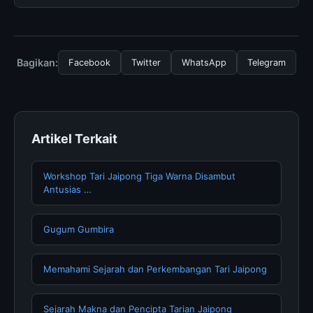
tersembunyi atau langganan yang diperlukan untuk
menggunakan layanan dasar yang disediakan.
Untuk mendapatkan informasi terbaru tentang
Simulations in Blender :: Behance, Anda bisa
mengunjungi halaman resmi kami secara berkala. Kami
Bagikan:
Facebook
Twitter
WhatsApp
Telegram
selalu memperbarui konten dengan informasi terkini dan
terpercaya.
Artikel Terkait
Workshop Tari Jaipong Tiga Warna Disambut
Antusias …
Gugum Gumbira
Memahami Sejarah dan Perkembangan Tari Jaipong
Sejarah Makna dan Pencipta Tarian Jaipong