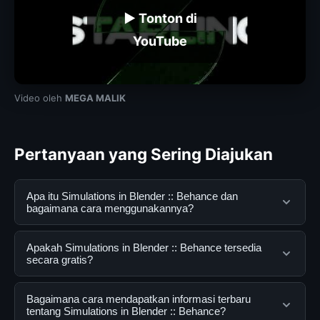
▶ Tonton di
YouTube
Video oleh
MEGA MALIK
Pertanyaan yang Sering Diajukan
Apa itu Simulations in Blender :: Behance dan
bagaimana cara menggunakannya?
Simulations in Blender :: Behance adalah layanan digital
Apakah Simulations in Blender :: Behance tersedia
yang dirancang untuk membantu pengguna
secara gratis?
mendapatkan informasi lengkap dan terpercaya. Anda
dapat menggunakannya dengan mengunjungi situs
Ya, Simulations in Blender :: Behance dapat diakses
Bagaimana cara mendapatkan informasi terbaru
resmi dan mengikuti panduan yang tersedia.
secara gratis oleh semua pengguna. Tidak ada biaya
tentang Simulations in Blender :: Behance?