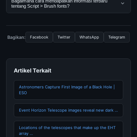
Bagaimana cara mendapatkan informasi terbaru
menggunakannya dengan mengunjungi situs resmi dan
oleh semua pengguna. Tidak ada biaya tersembunyi
tentang Script > Brush fonts?
mengikuti panduan yang tersedia.
atau langganan yang diperlukan untuk menggunakan
layanan dasar yang disediakan.
Untuk mendapatkan informasi terbaru tentang Script >
Brush fonts, Anda bisa mengunjungi halaman resmi
kami secara berkala. Kami selalu memperbarui konten
Bagikan:
Facebook
Twitter
WhatsApp
Telegram
dengan informasi terkini dan terpercaya.
Artikel Terkait
Astronomers Capture First Image of a Black Hole |
ESO
Event Horizon Telescope images reveal new dark …
Locations of the telescopes that make up the EHT
array …