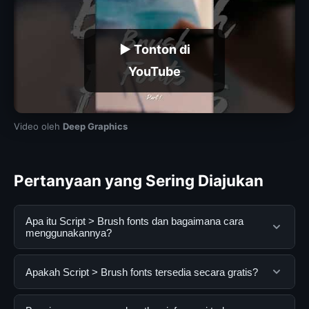
▶ Tonton di
YouTube
Video oleh
Deep Graphics
Pertanyaan yang Sering Diajukan
Apa itu Script > Brush fonts dan bagaimana cara
menggunakannya?
Script > Brush fonts adalah layanan digital yang
Apakah Script > Brush fonts tersedia secara gratis?
dirancang untuk membantu pengguna mendapatkan
informasi lengkap dan terpercaya. Anda dapat
Ya, Script > Brush fonts dapat diakses secara gratis