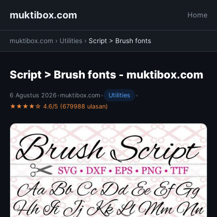
muktibox.com
Home
muktibox.com
›
Utilities
›
Script > Brush fonts
Script > Brush fonts - muktibox.com
6 Agustus 2026
•
muktibox.com
•
Utilities
•
★★★★☆ 4.6/5 (679988 ulasan)