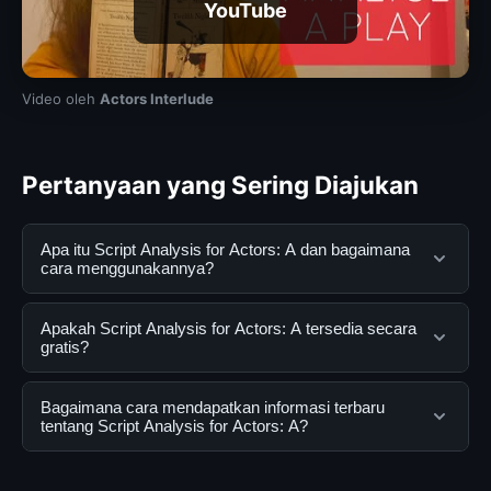
YouTube
Video oleh
Actors Interlude
Pertanyaan yang Sering Diajukan
Apa itu Script Analysis for Actors: A dan bagaimana
cara menggunakannya?
Script Analysis for Actors: A adalah layanan digital yang
Apakah Script Analysis for Actors: A tersedia secara
dirancang untuk membantu pengguna mendapatkan
gratis?
informasi lengkap dan terpercaya. Anda dapat
menggunakannya dengan mengunjungi situs resmi dan
Ya, Script Analysis for Actors: A dapat diakses secara
Bagaimana cara mendapatkan informasi terbaru
mengikuti panduan yang tersedia.
gratis oleh semua pengguna. Tidak ada biaya
tentang Script Analysis for Actors: A?
tersembunyi atau langganan yang diperlukan untuk
menggunakan layanan dasar yang disediakan.
Untuk mendapatkan informasi terbaru tentang Script