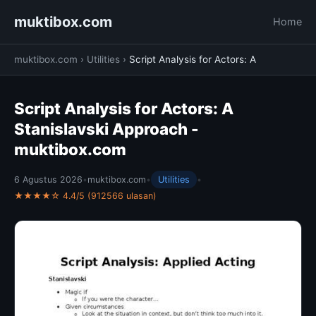
muktibox.com
Home
muktibox.com
›
Utilities
›
Script Analysis for Actors: A
Script Analysis for Actors: A
Stanislavski Approach -
muktibox.com
6 Agustus 2026
•
muktibox.com
•
Utilities
•
★★★★☆ 4.4/5 (912566 ulasan)