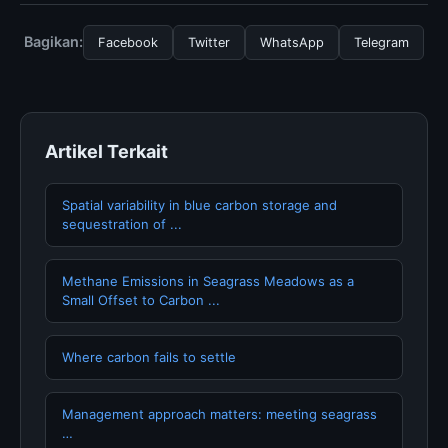
Analysis for Actors: A, Anda bisa mengunjungi halaman
resmi kami secara berkala. Kami selalu memperbarui
Bagikan:
Facebook
Twitter
WhatsApp
Telegram
konten dengan informasi terkini dan terpercaya.
Artikel Terkait
Spatial variability in blue carbon storage and
sequestration of ...
Methane Emissions in Seagrass Meadows as a
Small Offset to Carbon ...
Where carbon fails to settle
Management approach matters: meeting seagrass
…