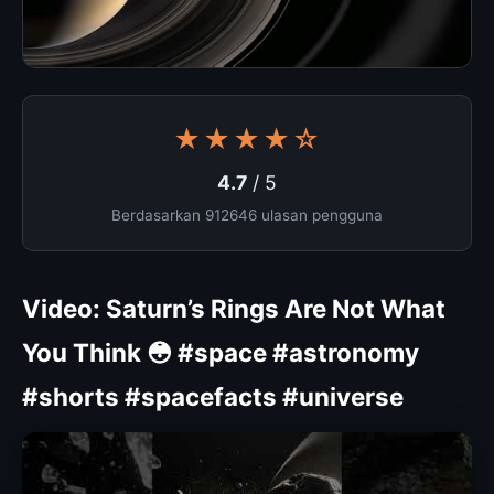
★★★★☆
4.7
/ 5
Berdasarkan 912646 ulasan pengguna
Video: Saturn’s Rings Are Not What
You Think 😳 #space #astronomy
#shorts #spacefacts #universe