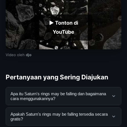
▶ Tonton di
YouTube
Video oleh
djo
Pertanyaan yang Sering Diajukan
Apa itu Saturn's rings may be falling dan bagaimana
cara menggunakannya?
Saturn's rings may be falling adalah layanan digital yang
Apakah Saturn's rings may be falling tersedia secara
dirancang untuk membantu pengguna mendapatkan
gratis?
informasi lengkap dan terpercaya. Anda dapat