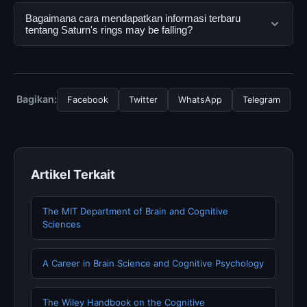
menggunakannya dengan mengunjungi situs resmi dan
Ya, Saturn's rings may be falling dapat diakses secara
Bagaimana cara mendapatkan informasi terbaru
mengikuti panduan yang tersedia.
gratis oleh semua pengguna. Tidak ada biaya
tentang Saturn's rings may be falling?
tersembunyi atau langganan yang diperlukan untuk
menggunakan layanan dasar yang disediakan.
Untuk mendapatkan informasi terbaru tentang Saturn's
rings may be falling, Anda bisa mengunjungi halaman
resmi kami secara berkala. Kami selalu memperbarui
Bagikan:
Facebook
Twitter
WhatsApp
Telegram
konten dengan informasi terkini dan terpercaya.
Artikel Terkait
The MIT Department of Brain and Cognitive
Sciences
A Career in Brain Science and Cognitive Psychology
The Wiley Handbook on the Cognitive