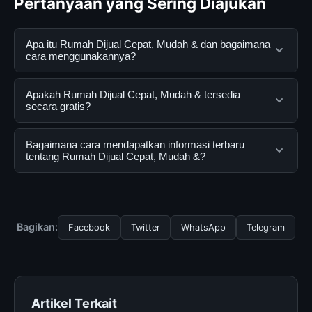
Pertanyaan yang Sering Diajukan
Apa itu Rumah Dijual Cepat, Mudah & dan bagaimana
cara menggunakannya?
Rumah Dijual Cepat, Mudah & adalah layanan digital
Apakah Rumah Dijual Cepat, Mudah & tersedia
yang dirancang untuk membantu pengguna
secara gratis?
mendapatkan informasi lengkap dan terpercaya. Anda
dapat menggunakannya dengan mengunjungi situs
Ya, Rumah Dijual Cepat, Mudah & dapat diakses secara
Bagaimana cara mendapatkan informasi terbaru
resmi dan mengikuti panduan yang tersedia.
gratis oleh semua pengguna. Tidak ada biaya
tentang Rumah Dijual Cepat, Mudah &?
tersembunyi atau langganan yang diperlukan untuk
menggunakan layanan dasar yang disediakan.
Untuk mendapatkan informasi terbaru tentang Rumah
Dijual Cepat, Mudah &, Anda bisa mengunjungi halaman
resmi kami secara berkala. Kami selalu memperbarui
Bagikan:
Facebook
Twitter
WhatsApp
Telegram
konten dengan informasi terkini dan terpercaya.
Artikel Terkait