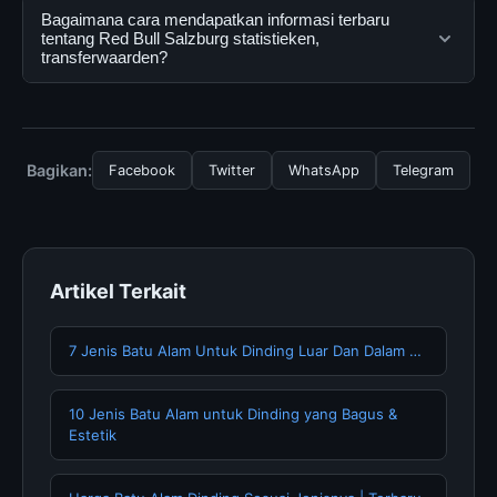
terpercaya. Anda dapat menggunakannya dengan
Ya, Red Bull Salzburg statistieken, transferwaarden
Bagaimana cara mendapatkan informasi terbaru
mengunjungi situs resmi dan mengikuti panduan yang
dapat diakses secara gratis oleh semua pengguna.
tentang Red Bull Salzburg statistieken,
transferwaarden?
tersedia.
Tidak ada biaya tersembunyi atau langganan yang
diperlukan untuk menggunakan layanan dasar yang
Untuk mendapatkan informasi terbaru tentang Red Bull
disediakan.
Salzburg statistieken, transferwaarden, Anda bisa
mengunjungi halaman resmi kami secara berkala. Kami
Bagikan:
Facebook
Twitter
WhatsApp
Telegram
selalu memperbarui konten dengan informasi terkini dan
terpercaya.
Artikel Terkait
7 Jenis Batu Alam Untuk Dinding Luar Dan Dalam …
10 Jenis Batu Alam untuk Dinding yang Bagus &
Estetik