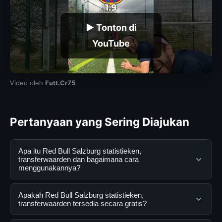
▶ Tonton di
YouTube
Video oleh
Futt.Cr75
Pertanyaan yang Sering Diajukan
Apa itu Red Bull Salzburg statistieken,
transferwaarden dan bagaimana cara
menggunakannya?
Red Bull Salzburg statistieken, transferwaarden adalah
Apakah Red Bull Salzburg statistieken,
layanan digital yang dirancang untuk membantu
transferwaarden tersedia secara gratis?
pengguna mendapatkan informasi lengkap dan