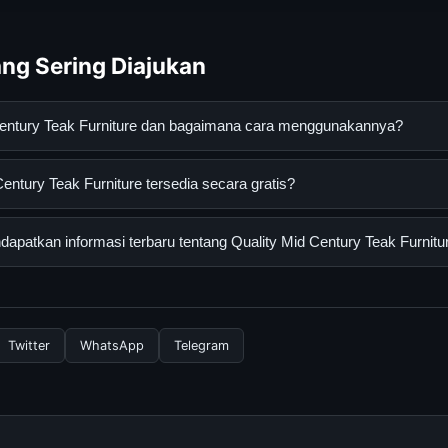
ng Sering Diajukan
 Century Teak Furniture dan bagaimana cara menggunakannya?
 Teak Furniture adalah layanan digital yang dirancang untuk memb
entury Teak Furniture tersedia secara gratis?
asi lengkap dan terpercaya. Anda dapat menggunakannya dengan 
 panduan yang tersedia.
ury Teak Furniture dapat diakses secara gratis oleh semua penggun
patkan informasi terbaru tentang Quality Mid Century Teak Furnitu
ngganan yang diperlukan untuk menggunakan layanan dasar yang d
nformasi terbaru tentang Quality Mid Century Teak Furniture, And
secara berkala. Kami selalu memperbarui konten dengan informasi t
Twitter
WhatsApp
Telegram