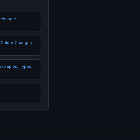
r change:
l Colour Changes
, Examples, Types,