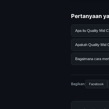
Pertanyaan ya
Apa itu Quality Mid
Quality Mid Century
Apakah Quality Mid C
mendapatkan inform
resmi dan mengikuti
Ya, Quality Mid Cent
Bagaimana cara menda
tersembunyi atau la
Untuk mendapatkan i
halaman resmi kami 
terpercaya.
Bagikan:
Facebook