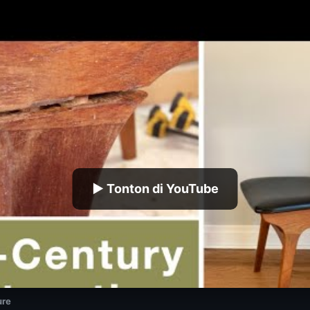
▶ Tonton di YouTube
ure