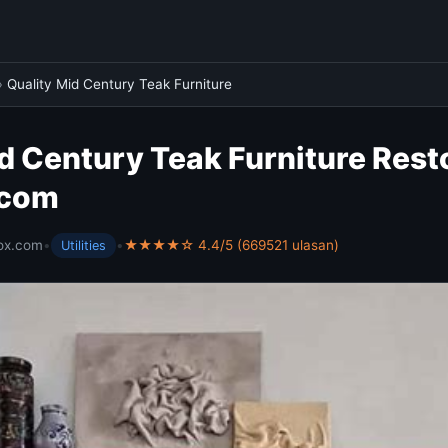
›
Quality Mid Century Teak Furniture
d Century Teak Furniture Resto
.com
ox.com
•
•
★★★★☆ 4.4/5 (669521 ulasan)
Utilities