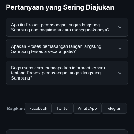
Pertanyaan yang Sering Diajukan
Apa itu Proses pemasangan tangan langsung
Sambung dan bagaimana cara menggunakannya?
Proses pemasangan tangan langsung Sambung adalah
Apakah Proses pemasangan tangan langsung
layanan digital yang dirancang untuk membantu
Sambung tersedia secara gratis?
pengguna mendapatkan informasi lengkap dan
terpercaya. Anda dapat menggunakannya dengan
Ya, Proses pemasangan tangan langsung Sambung
Bagaimana cara mendapatkan informasi terbaru
mengunjungi situs resmi dan mengikuti panduan yang
dapat diakses secara gratis oleh semua pengguna.
tentang Proses pemasangan tangan langsung
Sambung?
tersedia.
Tidak ada biaya tersembunyi atau langganan yang
diperlukan untuk menggunakan layanan dasar yang
Untuk mendapatkan informasi terbaru tentang Proses
disediakan.
pemasangan tangan langsung Sambung, Anda bisa
mengunjungi halaman resmi kami secara berkala. Kami
Bagikan:
Facebook
Twitter
WhatsApp
Telegram
selalu memperbarui konten dengan informasi terkini dan
terpercaya.