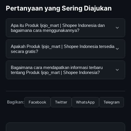
Pertanyaan yang Sering Diajukan
Apa itu Produk Ijojo_mart | Shopee Indonesia dan
bagaimana cara menggunakannya?
Produk Ijojo_mart | Shopee Indonesia adalah layanan
Apakah Produk Ijojo_mart | Shopee Indonesia tersedia
digital yang dirancang untuk membantu pengguna
secara gratis?
mendapatkan informasi lengkap dan terpercaya. Anda
dapat menggunakannya dengan mengunjungi situs
Ya, Produk Ijojo_mart | Shopee Indonesia dapat
Bagaimana cara mendapatkan informasi terbaru
resmi dan mengikuti panduan yang tersedia.
diakses secara gratis oleh semua pengguna. Tidak ada
tentang Produk Ijojo_mart | Shopee Indonesia?
biaya tersembunyi atau langganan yang diperlukan
untuk menggunakan layanan dasar yang disediakan.
Untuk mendapatkan informasi terbaru tentang Produk
Ijojo_mart | Shopee Indonesia, Anda bisa mengunjungi
halaman resmi kami secara berkala. Kami selalu
Bagikan:
Facebook
Twitter
WhatsApp
Telegram
memperbarui konten dengan informasi terkini dan
terpercaya.