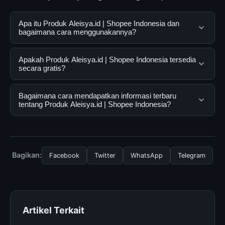
Apa itu Produk Aleisya.id | Shopee Indonesia dan
bagaimana cara menggunakannya?
Produk Aleisya.id | Shopee Indonesia adalah layanan
Apakah Produk Aleisya.id | Shopee Indonesia tersedia
digital yang dirancang untuk membantu pengguna
secara gratis?
mendapatkan informasi lengkap dan terpercaya. Anda
dapat menggunakannya dengan mengunjungi situs
Ya, Produk Aleisya.id | Shopee Indonesia dapat diakses
Bagaimana cara mendapatkan informasi terbaru
resmi dan mengikuti panduan yang tersedia.
secara gratis oleh semua pengguna. Tidak ada biaya
tentang Produk Aleisya.id | Shopee Indonesia?
tersembunyi atau langganan yang diperlukan untuk
menggunakan layanan dasar yang disediakan.
Untuk mendapatkan informasi terbaru tentang Produk
Aleisya.id | Shopee Indonesia, Anda bisa mengunjungi
halaman resmi kami secara berkala. Kami selalu
Bagikan:
Facebook
Twitter
WhatsApp
Telegram
memperbarui konten dengan informasi terkini dan
terpercaya.
Artikel Terkait