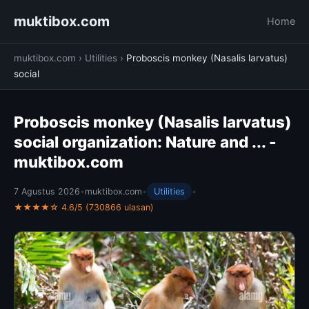
muktibox.com
Home
muktibox.com
›
Utilities
›
Proboscis monkey (Nasalis larvatus)
social
Proboscis monkey (Nasalis larvatus)
social organization: Nature and ... -
muktibox.com
7 Agustus 2026
•
muktibox.com
•
Utilities
•
★★★★☆ 4.6/5 (730866 ulasan)