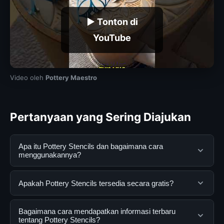
▶ Tonton di
YouTube
Video oleh
Pottery Maestro
Pertanyaan yang Sering Diajukan
Apa itu Pottery Stencils dan bagaimana cara
menggunakannya?
Pottery Stencils adalah layanan digital yang dirancang
Apakah Pottery Stencils tersedia secara gratis?
untuk membantu pengguna mendapatkan informasi
lengkap dan terpercaya. Anda dapat menggunakannya
Ya, Pottery Stencils dapat diakses secara gratis oleh
Bagaimana cara mendapatkan informasi terbaru
dengan mengunjungi situs resmi dan mengikuti
semua pengguna. Tidak ada biaya tersembunyi atau
tentang Pottery Stencils?