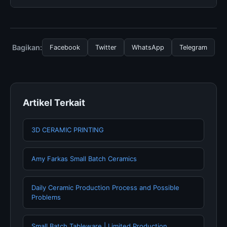
panduan yang tersedia.
langganan yang diperlukan untuk menggunakan layanan
dasar yang disediakan.
Untuk mendapatkan informasi terbaru tentang Pottery
Stencils, Anda bisa mengunjungi halaman resmi kami
secara berkala. Kami selalu memperbarui konten
Bagikan:
Facebook
Twitter
WhatsApp
Telegram
dengan informasi terkini dan terpercaya.
Artikel Terkait
3D CERAMIC PRINTING
Amy Farkas Small Batch Ceramics
Daily Ceramic Production Process and Possible
Problems
Small Batch Tableware | Limited Production