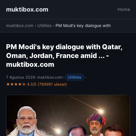
muktibox.com
Home
muktibox.com
›
Utilities
›
PM Modi's key dialogue with
PM Modi's key dialogue with Qatar,
Oman, Jordan, France amid ... -
muktibox.com
7 Agustus 2026
•
muktibox.com
•
Utilities
•
★★★★☆ 4.3/5 (799961 ulasan)