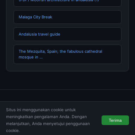
Malaga City Break
Andalusia travel guide
The Mezquita, Spain; the fabulous cathedral
mosque in …
Tentang Kami
Hubungi Kami
Kebijakan Privasi
Situs ini menggunakan cookie untuk
Syarat & Ketentuan
Disclaimer
meningkatkan pengalaman Anda. Dengan
Terima
melanjutkan, Anda menyetujui penggunaan
© 2026 muktibox.com. All rights reserved.
cookie.