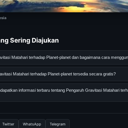
esia
ng Sering Diajukan
avitasi Matahari terhadap Planet-planet dan bagaimana cara mengg
Matahari terhadap Planet-planet adalah layanan digital yang dira
itasi Matahari terhadap Planet-planet tersedia secara gratis?
an informasi lengkap dan terpercaya. Anda dapat menggunakann
esmi dan mengikuti panduan yang tersedia.
asi Matahari terhadap Planet-planet dapat diakses secara gratis 
patkan informasi terbaru tentang Pengaruh Gravitasi Matahari terh
sembunyi atau langganan yang diperlukan untuk menggunakan laya
nformasi terbaru tentang Pengaruh Gravitasi Matahari terhadap Pl
laman resmi kami secara berkala. Kami selalu memperbarui konten
a.
Twitter
WhatsApp
Telegram