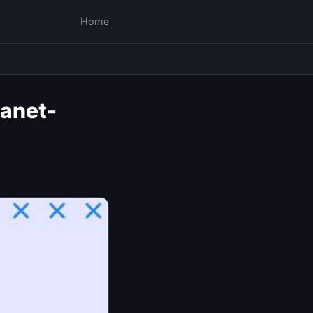
Home
lanet-