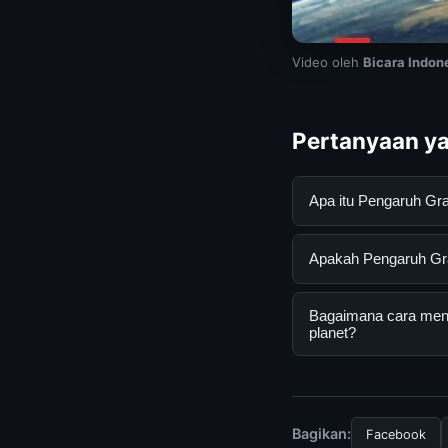
Video oleh
Bicara Indon
Pertanyaan ya
Apa itu Pengaruh Gr
Pengaruh Gravitasi 
Apakah Pengaruh Grav
pengguna mendapatk
mengunjungi situs r
Ya, Pengaruh Gravit
Bagaimana cara menda
Tidak ada biaya ter
planet?
disediakan.
Untuk mendapatkan i
bisa mengunjungi ha
terkini dan terpercay
Bagikan:
Facebook