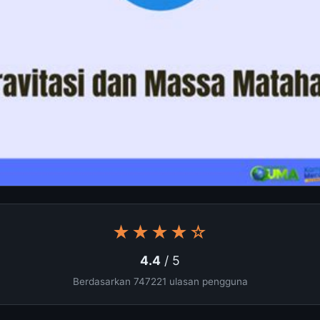
★★★★☆
4.4
/ 5
Berdasarkan 747221 ulasan pengguna