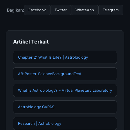
Pemetaan genetik | S1 |, Anda bisa mengunjungi
halaman resmi kami secara berkala. Kami selalu
Bagikan:
Facebook
Twitter
WhatsApp
Telegram
memperbarui konten dengan informasi terkini dan
terpercaya.
Artikel Terkait
Chapter 2: What Is Life? | Astrobiology
AB-Poster-ScienceBackgroundText
What is Astrobiology? – Virtual Planetary Laboratory
Astrobiology CAPAS
Research | Astrobiology