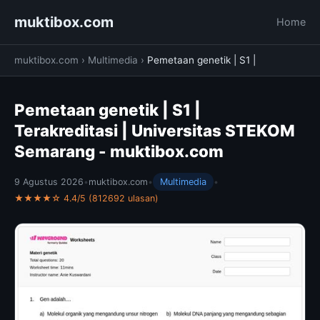
muktibox.com
Home
muktibox.com
›
Multimedia
›
Pemetaan genetik | S1 |
Pemetaan genetik | S1 |
Terakreditasi | Universitas STEKOM
Semarang - muktibox.com
9 Agustus 2026
•
muktibox.com
•
Multimedia
•
★★★★☆ 4.4/5 (812692 ulasan)