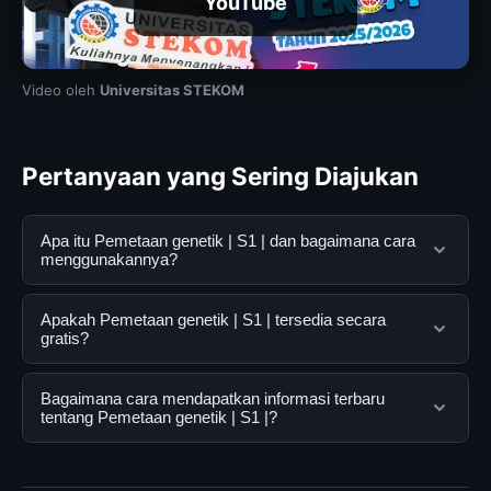
YouTube
Video oleh
Universitas STEKOM
Pertanyaan yang Sering Diajukan
Apa itu Pemetaan genetik | S1 | dan bagaimana cara
menggunakannya?
Pemetaan genetik | S1 | adalah layanan digital yang
Apakah Pemetaan genetik | S1 | tersedia secara
dirancang untuk membantu pengguna mendapatkan
gratis?
informasi lengkap dan terpercaya. Anda dapat
menggunakannya dengan mengunjungi situs resmi dan
Ya, Pemetaan genetik | S1 | dapat diakses secara gratis
Bagaimana cara mendapatkan informasi terbaru
mengikuti panduan yang tersedia.
oleh semua pengguna. Tidak ada biaya tersembunyi
tentang Pemetaan genetik | S1 |?
atau langganan yang diperlukan untuk menggunakan
layanan dasar yang disediakan.
Untuk mendapatkan informasi terbaru tentang