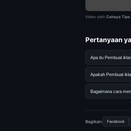
Video oleh
Cahaya Tips 
Pertanyaan ya
Apa itu Pembuat ikl
Pembuat iklan video
Apakah Pembuat iklan
mendapatkan inform
resmi dan mengikuti
Ya, Pembuat iklan v
Bagaimana cara menda
tersembunyi atau la
Untuk mendapatkan i
halaman resmi kami 
terpercaya.
Bagikan:
Facebook