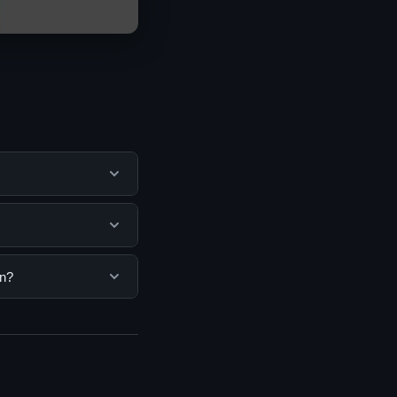
antu pengguna
mengunjungi situs
na. Tidak ada biaya
an?
isediakan.
a bisa mengunjungi
erkini dan