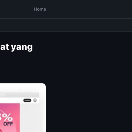
Home
lat yang