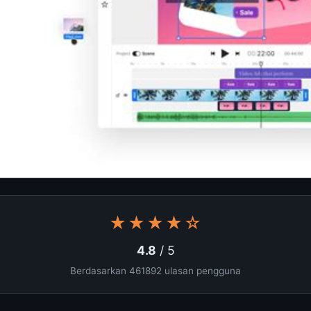
★★★★☆
4.8
/ 5
Berdasarkan 461892 ulasan pengguna