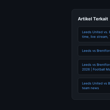
Artikel Terkait
Leeds United vs. 
time, live stream, 
Leeds vs Brentfor
Leeds vs Brentfor
2026 | Football Ma
Leeds United vs B
team news