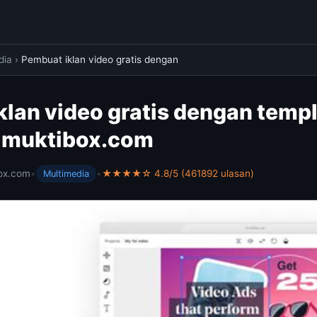
dia
›
Pembuat iklan video gratis dengan
lan video gratis dengan temp
 muktibox.com
ox.com
•
•
★★★★☆ 4.8/5 (461892 ulasan)
Multimedia