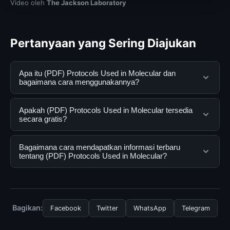
Video oleh
The Jackson Laboratory
Pertanyaan yang Sering Diajukan
Apa itu (PDF) Protocols Used in Molecular dan
bagaimana cara menggunakannya?
(PDF) Protocols Used in Molecular adalah layanan
Apakah (PDF) Protocols Used in Molecular tersedia
digital yang dirancang untuk membantu pengguna
secara gratis?
mendapatkan informasi lengkap dan terpercaya. Anda
dapat menggunakannya dengan mengunjungi situs
Ya, (PDF) Protocols Used in Molecular dapat diakses
Bagaimana cara mendapatkan informasi terbaru
resmi dan mengikuti panduan yang tersedia.
secara gratis oleh semua pengguna. Tidak ada biaya
tentang (PDF) Protocols Used in Molecular?
tersembunyi atau langganan yang diperlukan untuk
menggunakan layanan dasar yang disediakan.
Untuk mendapatkan informasi terbaru tentang (PDF)
Protocols Used in Molecular, Anda bisa mengunjungi
halaman resmi kami secara berkala. Kami selalu
Bagikan:
Facebook
Twitter
WhatsApp
Telegram
memperbarui konten dengan informasi terkini dan
terpercaya.